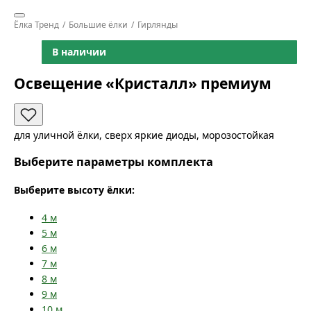
Ёлка Тренд
Большие ёлки
Гирлянды
В наличии
Освещение «Кристалл» премиум
для уличной ёлки, сверх яркие диоды, морозостойкая
Выберите параметры комплекта
Выберите высоту ёлки:
4
м
5
м
6
м
7
м
8
м
9
м
10
м