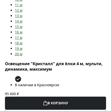
11
м
12
м
13
м
14
м
15
м
16
м
17
м
18
м
19
м
20
м
Освещение "Кристалл" для ёлки 4 м, мульти,
динамика, максимум
В наличии в Красноярске
95 600 ₽
В КОРЗИНУ