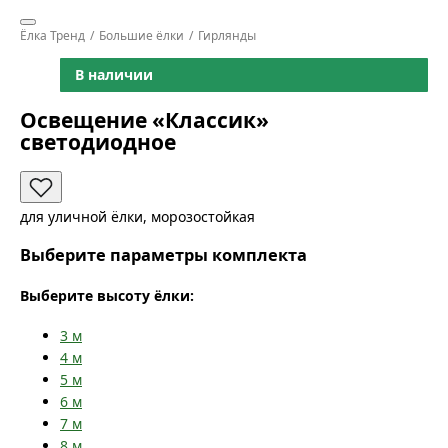
Ёлка Тренд
Большие ёлки
Гирлянды
В наличии
Освещение «Классик»
светодиодное
для уличной ёлки, морозостойкая
Выберите параметры комплекта
Выберите высоту ёлки:
3
м
4
м
5
м
6
м
7
м
8
м