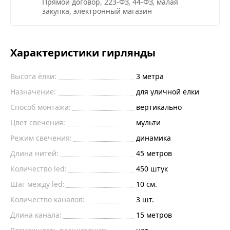
Прямой договор, 223-ФЗ, 44-ФЗ, малая
закупка, электронный магазин
Характеристики гирлянды
Высота ёлки:
3 метра
Назначение:
для уличной ёлки
Способ монтажа:
вертикально
Цвет свечения:
мульти
Режим свечения:
динамика
Длина нитей:
45 метров
Количество led:
450 штук
Шаг между led:
10 см.
Количество каналов:
3 шт.
Длина канала:
15 метров