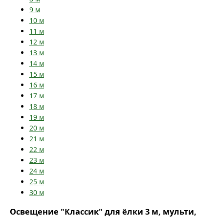
9
м
10
м
11
м
12
м
13
м
14
м
15
м
16
м
17
м
18
м
19
м
20
м
21
м
22
м
23
м
24
м
25
м
30
м
Освещение "Классик" для ёлки 3 м, мульти,