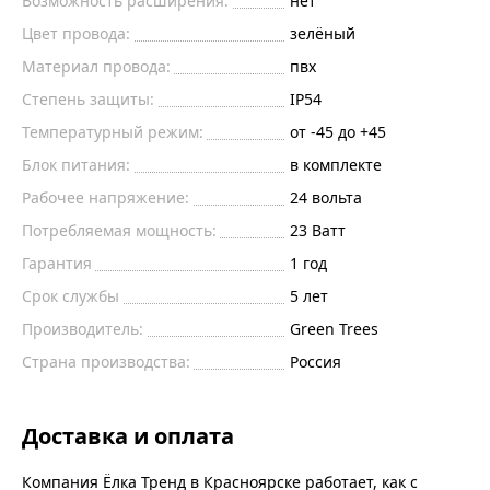
Возможность расширения:
нет
Цвет провода:
зелёный
Материал провода:
пвх
Степень защиты:
IP54
Температурный режим:
от -45 до +45
Блок питания:
в комплекте
Рабочее напряжение:
24 вольта
Потребляемая мощность:
23 Ватт
Гарантия
1 год
Срок службы
5 лет
Производитель:
Green Trees
Страна производства:
Россия
Доставка и оплата
Компания Ёлка Тренд в Красноярске работает, как с