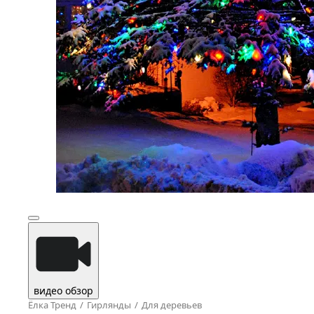
видео обзор
Ёлка Тренд
Гирлянды
Для деревьев