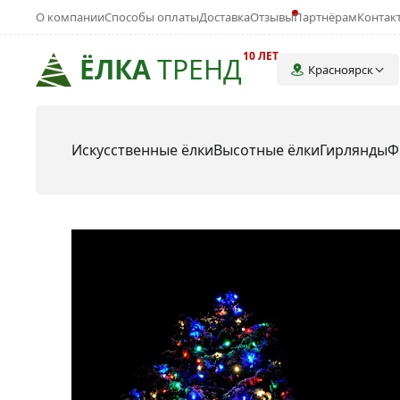
О компании
Способы оплаты
Доставка
Отзывы
Партнёрам
Контак
10 ЛЕТ
ЁЛКА
ТРЕНД
Красноярск
Искусственные ёлки
Высотные ёлки
Гирлянды
Ф