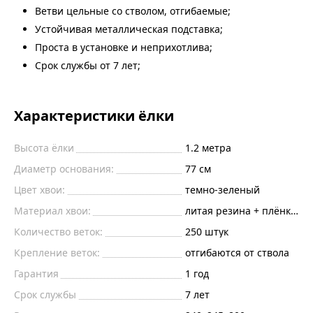
Ветви цельные со стволом, отгибаемые;
Устойчивая металлическая подставка;
Проста в установке и неприхотлива;
Срок службы от 7 лет;
Характеристики ёлки
Высота ёлки
1.2
метра
Диаметр основания:
77
см
Цвет хвои:
темно-зеленый
Материал хвои:
литая резина + плёнка пв
Количество веток:
250
штук
Крепление веток:
отгибаются от ствола
Гарантия
1 год
Срок службы
7 лет