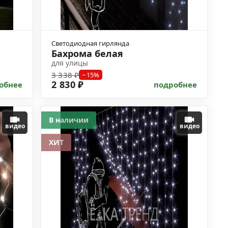
Светодиодная гирлянда
Бахрома белая
для улицы
3 338 ₽
−15%
2 830 ₽
обнее
подробнее
В наличии
видео
видео
ХИТ