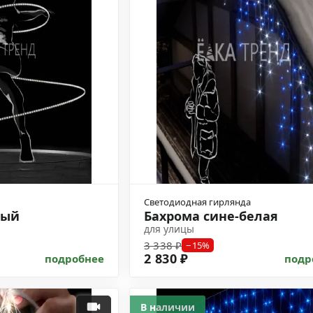
Светодиодная гирлянда
лый
Бахрома сине-белая
для улицы
3 338 ₽
−15%
2 830 ₽
подробнее
подр
В наличии