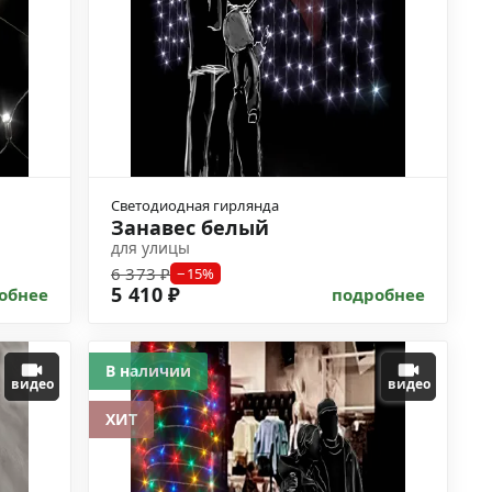
Светодиодная гирлянда
Занавес белый
для улицы
6 373 ₽
−15%
5 410 ₽
обнее
подробнее
В наличии
видео
видео
ХИТ