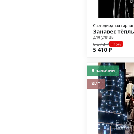
Светодиодная гирля
Занавес тёпл
для улицы
6 373 ₽
−15%
5 410 ₽
В наличии
ХИТ