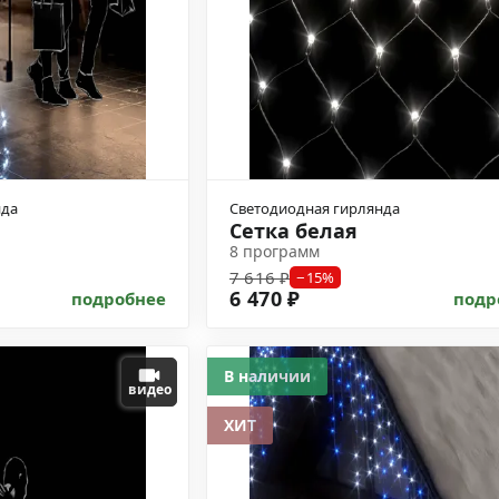
нда
Светодиодная гирлянда
Сетка белая
8 программ
7 616 ₽
−15%
6 470 ₽
подробнее
подр
В наличии
видео
ХИТ