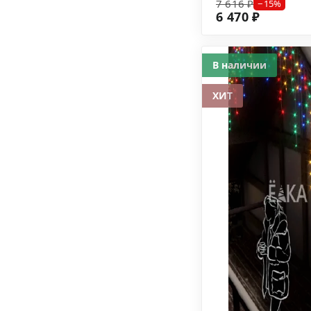
7 616 ₽
−15%
6 470 ₽
В наличии
ХИТ