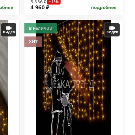
5 836 ₽
−15%
4 960 ₽
обнее
подробнее
В наличии
видео
видео
ХИТ