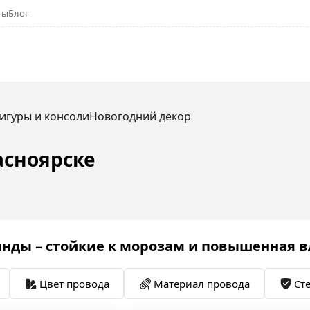
ты
Блог
игуры и консоли
Новогодний декор
асноярске
нды – стойкие к морозам и повышенная 
Цвет провода
Материал провода
Ст