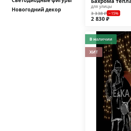
Светодиодные фигуры
Бахрома тёпл
для улицы
Новогодний декор
3 338 ₽
−15%
2 830 ₽
В наличии
ХИТ