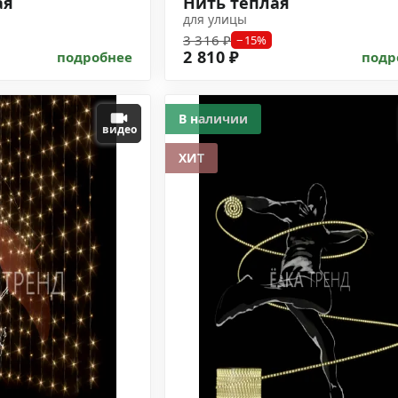
ая
Нить тёплая
для улицы
3 316 ₽
−15%
2 810 ₽
подробнее
подр
В наличии
видео
ХИТ