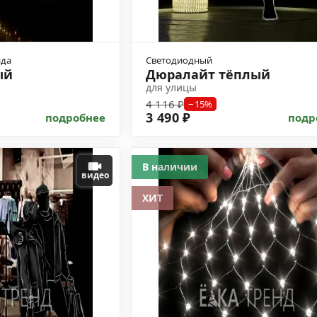
нда
Светодиодный
ый
Дюралайт тёплый
для улицы
4 116 ₽
−15%
3 490 ₽
подробнее
подр
В наличии
видео
ХИТ