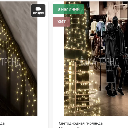
В наличии
видео
ХИТ
нда
Светодиодная гирлянда