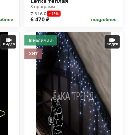
Сетка тёплая
8 программ
7 616 ₽
−15%
6 470 ₽
обнее
подробнее
В наличии
видео
видео
ХИТ