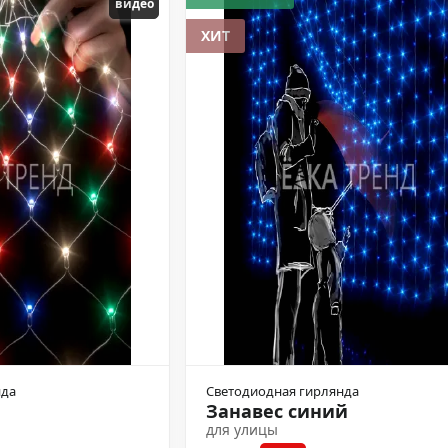
видео
ХИТ
нда
Светодиодная гирлянда
Занавес синий
для улицы