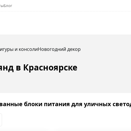
ты
Блог
игуры и консоли
Новогодний декор
янд в Красноярске
анные блоки питания для уличных свет