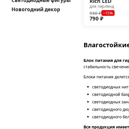
Светодиодные фигуры
Rich LED
для гирлянд
Новогодний декор
930 ₽
−15%
790 ₽
Влагостойки
Блок питания для ги
стабильность свечени
Блоки питания делятс
светодиодных нит
светодиодной ба
светодиодных зан
светодиодного дю
светодиодного бе
Вся продукция имеет