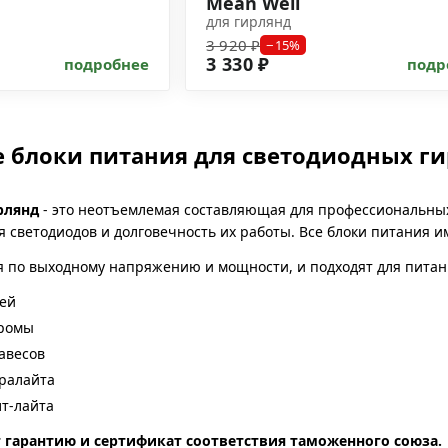
Mean Well
для гирлянд
3 920 ₽
−15%
3 330 ₽
подробнее
подр
е блоки питания для светодиодных г
рлянд
- это неотъемлемая составляющая для профессиональных
я светодиодов и долговечность их работы. Все блоки питания 
я по выходному напряжению и мощности, и подходят для питан
ей
хромы
авесов
ралайта
лт-лайта
 гарантию и сертификат соответствия таможенного союза.