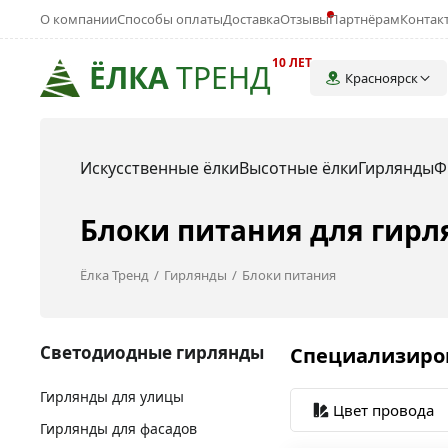
О компании
Способы оплаты
Доставка
Отзывы
Партнёрам
Контак
10 ЛЕТ
ЁЛКА
ТРЕНД
Красноярск
Искусственные ёлки
Высотные ёлки
Гирлянды
Ф
Блоки питания для гирл
Ёлка Тренд
Гирлянды
Блоки питания
Светодиодные гирлянды
Специализиров
Гирлянды для улицы
Цвет провода
Гирлянды для фасадов