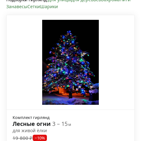
Занавесы
Сетки
Шарики
Комплект гирлянд
Лесные огни
3 – 15
м
для живой ёлки
19 800 ₽
−10%