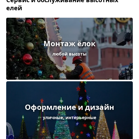
елей
Монтаж ёлок
любой высоты
Оформление и дизайн
уличные, интерьерные