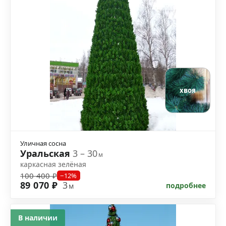
хвоя
Уличная сосна
Уральская
3 – 30
м
каркасная зелёная
100 400 ₽
−12%
89 070 ₽
3
подробнее
м
В наличии