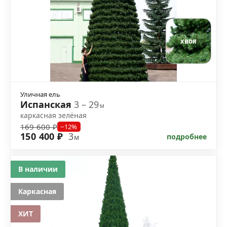
хвоя
Уличная ель
Испанская
3 – 29
м
каркасная зелёная
169 600 ₽
−12%
150 400 ₽
3
подробнее
м
В наличии
Каркасная
ХИТ