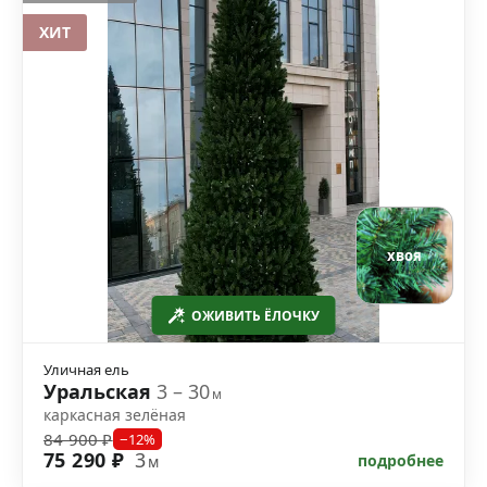
ХИТ
хвоя
ОЖИВИТЬ ЁЛОЧКУ
Уличная ель
Уральская
3 – 30
м
каркасная зелёная
84 900 ₽
−12%
75 290 ₽
3
подробнее
м