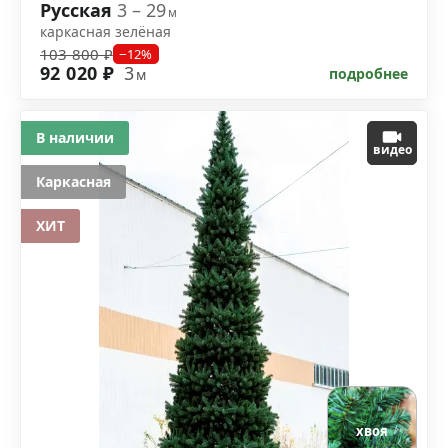
Русская
3 – 29
м
каркасная зелёная
103 800 ₽
−12%
92 020 ₽
3
подробнее
м
В наличии
видео
Каркасная
ХИТ
хвоя