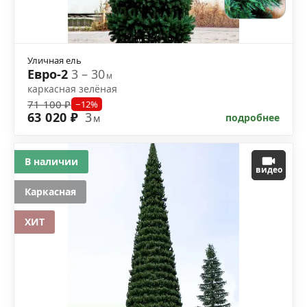
Уличная ель
Евро-2
3 – 30
м
каркасная зелёная
71 100 ₽
−12%
63 020 ₽
3
подробнее
м
В наличии
видео
Каркасная
ХИТ