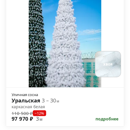
хвоя
Уличная сосна
Уральская
3 – 30
м
каркасная белая
110 500 ₽
−12%
97 970 ₽
3
подробнее
м